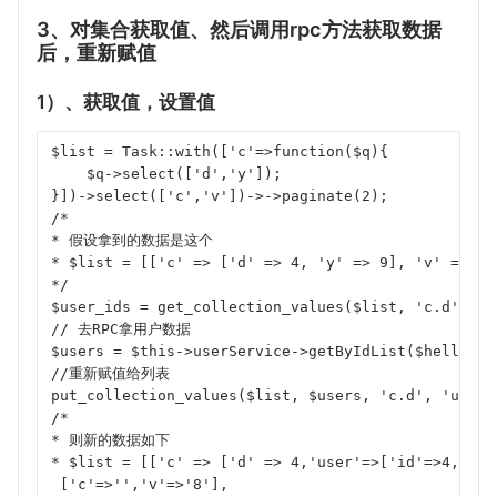
3、对集合获取值、然后调用rpc方法获取数据
后，重新赋值
1）、获取值，设置值
$list = Task::with(['c'=>function($q){
    $q->select(['d','y']);
}])->select(['c','v'])->->paginate(2);
/*
* 假设拿到的数据是这个
* $list = [['c' => ['d' => 4, 'y' => 9], 'v' => '5
*/
$user_ids = get_collection_values($list, 'c.d');
// 去RPC拿用户数据
$users = $this->userService->getByIdList($hello);
//重新赋值给列表
put_collection_values($list, $users, 'c.d', 'user'
/*
* 则新的数据如下
* $list = [['c' => ['d' => 4,'user'=>['id'=>4,'na
 ['c'=>'','v'=>'8'], 