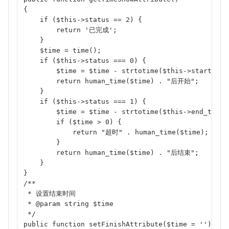
{
    if ($this->status == 2) {
        return '已完成';
    }
    $time = time();
    if ($this->status === 0) {
        $time = $time - strtotime($this->start_tim
        return human_time($time) . "后开始";
    }
    if ($this->status === 1) {
        $time = $time - strtotime($this->end_time)
        if ($time > 0) {
            return "超时" . human_time($time);
        }
        return human_time($time) . "后结束";
    }
}
/**
 * 设置结束时间
 * @param string $time
 */
public function setFinishAttribute($time = '')