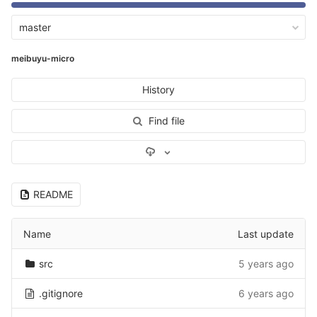
master
meibuyu-micro
History
Find file
Select Archive Format
README
Name
Last update
src
5 years ago
.gitignore
6 years ago