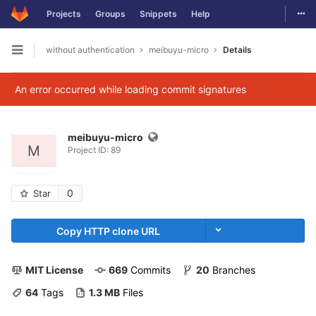
Togg
Projects
Groups
Snippets
Help
Skip to content
without authentication
meibuyu-micro
Details
Open sidebar
An error occurred while loading commit signatures
meibuyu-micro
M
Project ID: 89
0
Star
Copy HTTP clone URL
MIT License
669
 Commits
20
 Branches
64
 Tags
1.3 MB
 Files