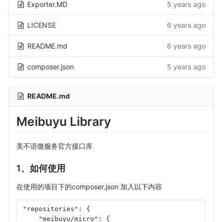
Exporter.MD
5 years ago
LICENSE
6 years ago
README.md
6 years ago
composer.json
5 years ago
README.md
Meibuyu Library
美不语微服务官方接口库
1、如何使用
在使用的项目下的composer.json 加入以下内容
"repositories": {
    "meibuyu/micro": {